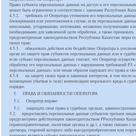
Право субъекта персональных данных на доступ к его персональны
может быть ограничено в соответствии с законами Республики Каз
4.5.2. требовать от Оператора уточнения его персональных данны
блокирования или уничтожения в случае, если персональные данны
неполными, устаревшими, неточными, незаконно полученными или
необходимыми для заявленной цели обработки, а также принимать
предусмотренные законодательством Республики Казахстан меры п
своих прав;
4.5.3. обжаловать действия или бездействие Оператора в уполно
орган по защите прав субъектов персональных данных или в судеб
если субъект персональных данных считает, что Оператор осуществ
обработку его персональных данных с нарушением требований РЗ 
персональных данных» или иным образом нарушает его права и св
4.5.4. на защиту своих прав и законных интересов, в том числе н
возмещение убытков и (или) компенсацию морального вреда в суд
порядке.
5. ПРАВА И ОБЯЗАННОСТИ ОПЕРАТОРА
5.1. Оператор вправе:
5.1. защищать свои права в судебных органах, административн
5.2. предоставлять персональные данные субъектов третьим лицам
предусмотрено действующим законодательством РРеспублики Каза
(правоохранительные, налоговые органы и др.), а также связано с 
договора, стороной которого либо выгодоприобретателем или пору
которому является субъект персональных данных;